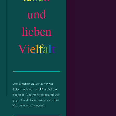
und
lieben
V
i
e
l
f
a
l
t
Aus aktuellem Anlass, dürfen wir
keine Hunde mehr als Gäste bei uns
begrüßen! Und für Menschen, die was
gegen Hunde haben, können wir keine
Gastfreundschaft anbieten.