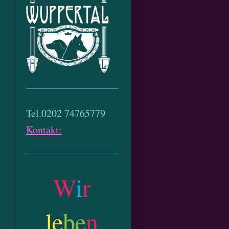
Tel.0202 74765779
Kontakt:
W
i
r
le
be
n