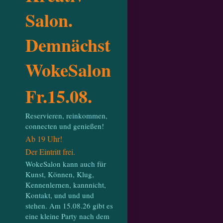
Salon.
Demnächst
WokeSalon
Fr.15.08.
Reservieren, reinkommen,
connecten und genießen!
Ab 19 Uhr!
Der Eintritt frei.
WokeSalon kann auch für
Kunst, Können, Klug,
Kennenlernen, kannnicht,
Kontakt, und und und
stehen. Am 15.08.26 gibt es
eine kleine Party nach dem