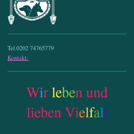
Tel.0202 74765779
Kontakt:
W
i
r
le
be
n und
lieben V
i
e
l
f
a
l
t